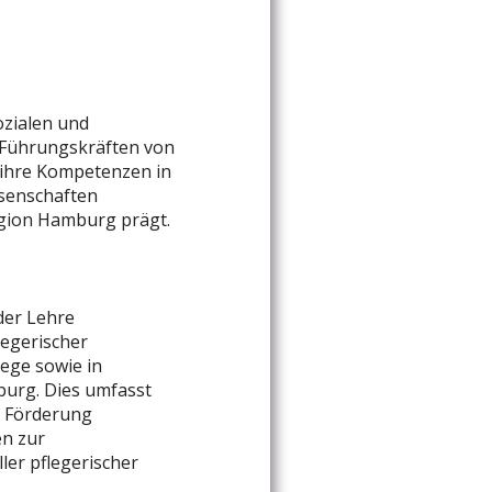
ozialen und
d Führungskräften von
 ihre Kompetenzen in
senschaften
egion Hamburg prägt.
der Lehre
legerischer
ege sowie in
urg. Dies umfasst
e Förderung
en zur
ler pflegerischer