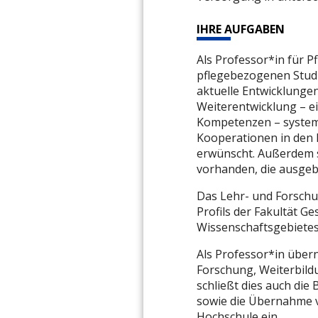
IHRE AUFGABEN
Als Professor*in für P
pflegebezogenen Studi
aktuelle Entwicklungen
Weiterentwicklung – ei
Kompetenzen – systema
Kooperationen in den 
erwünscht. Außerdem s
vorhanden, die ausgeb
Das Lehr- und Forschun
Profils der Fakultät G
Wissenschaftsgebietes 
Als Professor*in über
Forschung, Weiterbild
schließt dies auch d
sowie die Übernahme 
Hochschule ein.