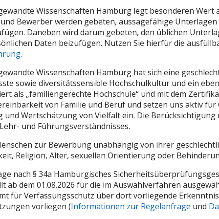
gewandte Wissenschaften Hamburg legt besonderen Wert au
 und Bewerber werden gebeten, aussagefähige Unterlagen
fügen. Daneben wird darum gebeten, den üblichen Unterla
önlichen Daten beizufügen. Nutzen Sie hierfür die ausfüll
hrung
.
gewandte Wissenschaften Hamburg hat sich eine geschlech
ste sowie diversitätssensible Hochschulkultur und ein ebe
iert als „familiengerechte Hochschule“ und mit dem Zertifikat
ereinbarkeit von Familie und Beruf und setzen uns aktiv für
und Wertschätzung von Vielfalt ein. Die Berücksichtigung d
s Lehr- und Führungsverständnisses.
enschen zur Bewerbung unabhängig von ihrer geschlechtlic
it, Religion, Alter, sexuellen Orientierung oder Behinderun
age nach § 34a Hamburgisches Sicherheitsüberprüfungsges
t ab dem 01.08.2026 für die im Auswahlverfahren ausgewäh
t für Verfassungsschutz über dort vorliegende Erkenntnis
tzungen vorliegen (
Informationen zur Regelanfrage
und
Da