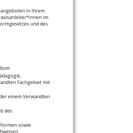
sangeboten in Ihrem
raxisanleiter*innen im
formgesetzes und des
udium
pädagogik,
andten Fachgebiet mit
oder einem Verwandten
lb des
gsformen sowie
chweisen