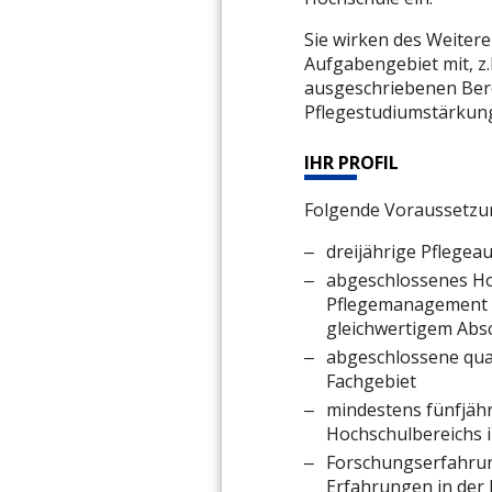
Sie wirken des Weiter
Aufgabengebiet mit, z.
ausgeschriebenen Ber
Pflegestudiumstärkun
IHR PROFIL
Folgende Voraussetzun
dreijährige Pflegea
abgeschlossenes Ho
Pflegemanagement o
gleichwertigem Abs
abgeschlossene qua
Fachgebiet
mindestens fünfjähr
Hochschulbereichs i
Forschungserfahrun
Erfahrungen in der