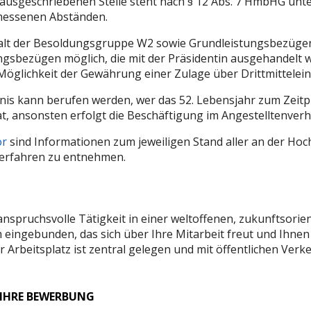
ausgeschriebenen Stelle steht nach § 12 Abs. 7 HmbHG unt
messenen Abständen.
t der Besoldungsgruppe W2 sowie Grundleistungsbezügen
gsbezügen möglich, die mit der Präsidentin ausgehandelt 
 Möglichkeit der Gewährung einer Zulage über Drittmittele
nis kann berufen werden, wer das 52. Lebensjahr zum Zeit
at, ansonsten erfolgt die Beschäftigung im Angestelltenverhä
or
sind Informationen zum jeweiligen Stand aller an der Hoc
erfahren zu entnehmen.
anspruchsvolle Tätigkeit in einer weltoffenen, zukunftsorie
 eingebunden, das sich über Ihre Mitarbeit freut und Ihnen
hr Arbeitsplatz ist zentral gelegen und mit öffentlichen Ver
 IHRE BEWERBUNG