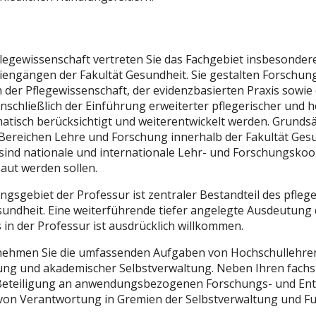
flegewissenschaft vertreten Sie das Fachgebiet insbesonder
engängen der Fakultät Gesundheit. Sie gestalten Forschung
 der Pflegewissenschaft, der evidenzbasierten Praxis sowie 
nschließlich der Einführung erweiterter pflegerischer und h
tisch berücksichtigt und weiterentwickelt werden. Grundsät
Bereichen Lehre und Forschung innerhalb der Fakultät Ges
ind nationale und internationale Lehr- und Forschungsko
aut werden sollen.
gsgebiet der Professur ist zentraler Bestandteil des pfleg
esundheit. Eine weiterführende tiefer angelegte Ausdeutung 
in der Professur ist ausdrücklich willkommen.
nehmen Sie die umfassenden Aufgaben von Hochschullehrer
ung und akademischer Selbstverwaltung. Neben Ihren fach
ie Beteiligung an anwendungsbezogenen Forschungs- und E
von Verantwortung in Gremien der Selbstverwaltung und F