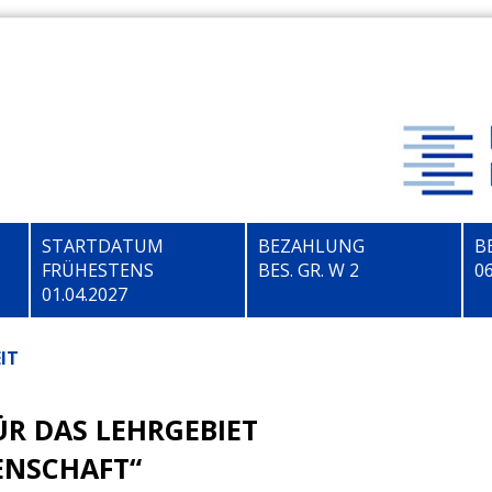
STARTDATUM
BEZAHLUNG
B
FRÜHESTENS
BES. GR.
W 2
06
01.04.2027
IT
ÜR DAS LEHRGEBIET
ENSCHAFT“