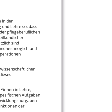
e in den
 und Lehre so, dass
der pflegeberuflichen
eilkundlicher
zlich sind
undheit möglich und
operationen
ewissenschaftlichen
dieses
*innen in Lehre,
spezifischen Aufgaben
ntwicklungsaufgaben
unktionen der