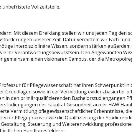
 unbefristete Vollzeitstelle.
dern: Mit diesem Dreiklang stellen wir uns jeden Tag den s
sforderungen unserer Zeit. Dafür vermitteln wir Fach- un
nötige interdisziplinäre Wissen, sondern stärken außerdem
wie ihr Verantwortungsbewusstsein. Den Angewandten Wis
 wir gemeinsam einen visionären Campus, der die Metropolr
Professur für Pflegewissenschaft hat ihren Schwerpunkt in 
er Grundlagen sowie in der Vermittlung evidenzbasierter pf
in den primärqualifizierenden Bachelorstudiengängen Pfl
erstudiengängen der Fakultät Gesundheit an der HAW Hamb
erte Vermittlung pflegewissenschaftlicher Erkenntnisse, di
tierter Pflegepraxis sowie die Qualifizierung der Studierend
 Gestaltung, Steuerung und Weiterentwicklung professionel
hiedlichen Handlungsfeldern.