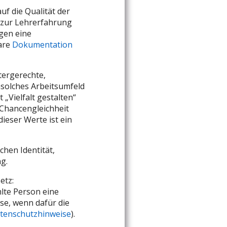
f die Qualität der
 zur Lehrerfahrung
gen eine
bare
Dokumentation
tergerechte,
nsolches Arbeitsumfeld
 „Vielfalt gestalten“
 Chancengleichheit
ieser Werte ist ein
hen Identität,
g.
etz:
lte Person eine
se, wenn dafür die
tenschutzhinweise
).